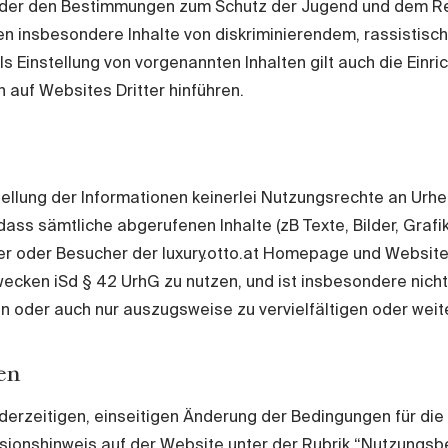
der den Bestimmungen zum Schutz der Jugend und dem Rech
en insbesondere Inhalte von diskriminierendem, rassistis
 Einstellung von vorgenannten Inhalten gilt auch die Einr
 auf Websites Dritter hinführen.
ellung der Informationen keinerlei Nutzungsrechte an Urh
dass sämtliche abgerufenen Inhalte (zB Texte, Bilder, Graf
zer oder Besucher der
luxury.otto.at
Homepage und Website is
cken iSd § 42 UrhG zu nutzen, und ist insbesondere nicht b
der auch nur auszugsweise zu vervielfältigen oder weite
en
erzeitigen, einseitigen Änderung der Bedingungen für die 
ionshinweis auf der Website unter der Rubrik “Nutzungsbedi