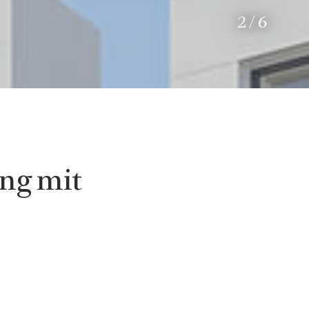
2
/
6
ng mit