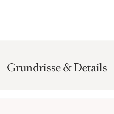
te Räume und verbinden
aterialien wie
rgfältig ausgewählte
n Anspruch des Projekts.
 ein besonderes Maß an
lität und zeitlose
ereint.
Grundrisse & Details
k zählt zu den
naturnahe Ruhe mit hoher
gten Villen, viel Grün und
ers angenehmes und
n weiter Blick über die
ge, wodurch ein