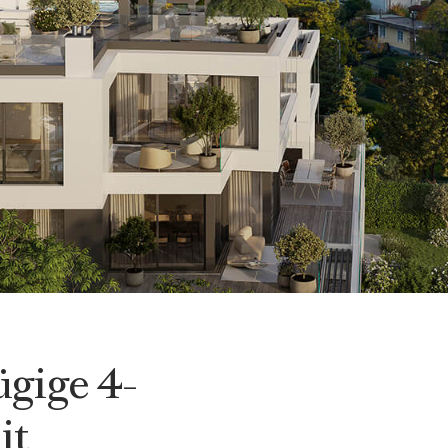
gige 4-
it