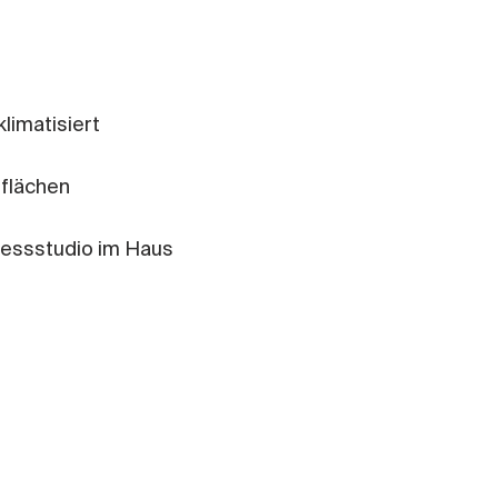
klimatisiert
iflächen
nessstudio im Haus