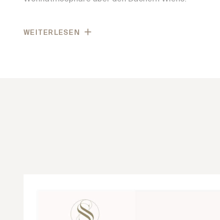
Großzügige Glasflächen sorgen für lichtdurchflute
WEITERLESEN
Innen und Außen auf elegante Weise. Hochwertige M
Eichenparkett, großformatiges Feinsteinzeug und so
Ausstattungselemente unterstreichen den exklusive
Moderne Haustechnik, durchdachte Grundrisse und
Privatsphäre schaffen ein Wohngefühl, das Ruhe, Qua
Architektur in einer der schönsten Lagen der Stadt v
Die Leschetitzkygasse im 18. Wiener Gemeindebezir
begehrtesten Wohnlagen am Schafberg und vereint 
Lebensqualität. Die Umgebung ist geprägt von gepfle
einer gewachsenen Nachbarschaft, die ein besond
ruhiges Wohnumfeld schafft. Von hier eröffnet sich ei
Stadt sowie auf die umliegenden Hügel und Weinber
einzigartiges Wohngefühl entsteht.