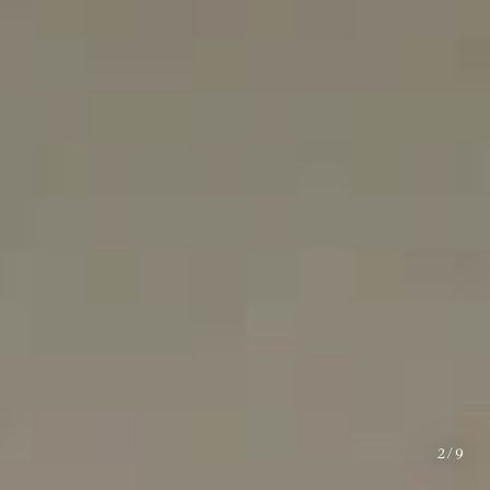
2
/
9