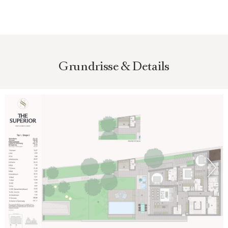
Grundrisse und ein besonderes Maß an Privatsphäre
schaffen ein Wohngefühl, das Ruhe, Qualität und zeitlose
Architektur in einer der schönsten Lagen der Stadt vereint.
Die Leschetitzkygasse im 18. Wiener Gemeindebezirk zählt
Grundrisse & Details
zu den begehrtesten Wohnlagen am Schafberg und vereint
naturnahe Ruhe mit hoher Lebensqualität. Die Umgebung
ist geprägt von gepflegten Villen, viel Grün und einer
gewachsenen Nachbarschaft, die ein besonders
angenehmes und ruhiges Wohnumfeld schafft. Von hier
eröffnet sich ein weiter Blick über die Stadt sowie auf die
umliegenden Hügel und Weinberge, wodurch ein
einzigartiges Wohngefühl entsteht.
Nur wenige Minuten entfernt laden zahlreiche Grünflächen
und Naherholungsgebiete zu Spaziergängen, sportlichen
Aktivitäten und erholsamen Stunden im Freien ein.
Besonders der nahegelegene Pötzleinsdorfer Schlosspark
sowie die Ausläufer des Wienerwaldes bieten vielfältige