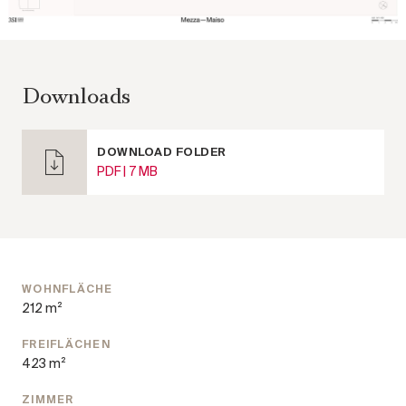
Möglichkeiten zur Freizeitgestaltung und machen die Lage
für Naturliebhaber besonders attraktiv. Gleichzeitig
befindet sich eine ausgezeichnete Infrastruktur im nahen
Umfeld. Einkaufsmöglichkeiten für den täglichen Bedarf,
Downloads
charmante Cafés, Restaurants sowie Schulen und
medizinische Einrichtungen sind bequem erreichbar und
tragen zu einem komfortablen Alltag bei.
DOWNLOAD FOLDER
PDF | 7 MB
Auch die Anbindung an den öffentlichen Verkehr ist sehr
gut. Straßenbahn und Bus verbinden die Lage rasch mit den
innerstädtischen Bezirken und der Wiener Innenstadt.
Damit verbindet diese Wohnadresse auf ideale Weise
ruhiges Wohnen im Grünen mit der Nähe zur Stadt und
WOHNFLÄCHE
schafft eine hohe Lebensqualität in einem der schönsten
212 m²
Wohnviertel Wiens.
FREIFLÄCHEN
11 luxuriöse Apartments mit bis zu 225 m² Wohnfläche
423 m²
2 bis 4 Zimmer
Großzügige Terrassen Balkone und private Gärten je
ZIMMER