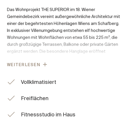
Das Wohnprojekt THE SUPERIOR im 18. Wiener
Gemeindebezirk vereint außergewöhnliche Architektur mit
einer der begehrtesten Höhenlagen Wiens am Schafberg.
In exklusiver Villenumgebung entstehen elf hochwertige
Wohnungen mit Wohnflächen von etwa 55 bis 225 m², die
durch großzügige Terrassen, Balkone oder private Gärten
ergänzt werden. Die besondere Hanglage eröffnet
beeindruckende Ausblicke über die Stadt und die
WEITERLESEN
umliegende Hügellandschaft und schafft eine
außergewöhnliche Wohnatmosphäre über den Dächern
Wiens.
Vollklimatisiert
Großzügige Glasflächen sorgen für lichtdurchflutete
Freiflächen
Räume und verbinden Innen und Außen auf elegante Weise.
Hochwertige Materialien wie Eichenparkett, großformatiges
Feinsteinzeug und sorgfältig ausgewählte
Fitnessstudio im Haus
Ausstattungselemente unterstreichen den exklusiven
Anspruch des Projekts. Moderne Haustechnik, durchdachte